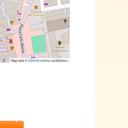
Map data ©
OpenStreetMap
contributors.