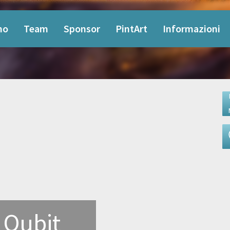
mo
Team
Sponsor
PintArt
Informazioni
 Qubit