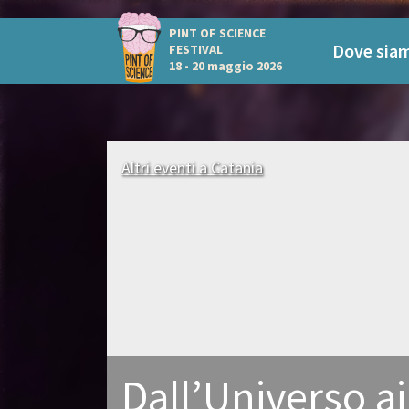
PINT OF SCIENCE
Dove sia
FESTIVAL
18 - 20 maggio 2026
Altri eventi a Catania
Dall’Universo ai