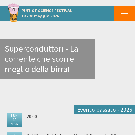
Altri eventi a Genova
PINT OF SCIENCE
FESTIVAL
18 - 20 maggio 2026
Superconduttori - La
corrente che scorre
meglio della birra!
Evento passato - 2026
LUN
20:00
18
MAG