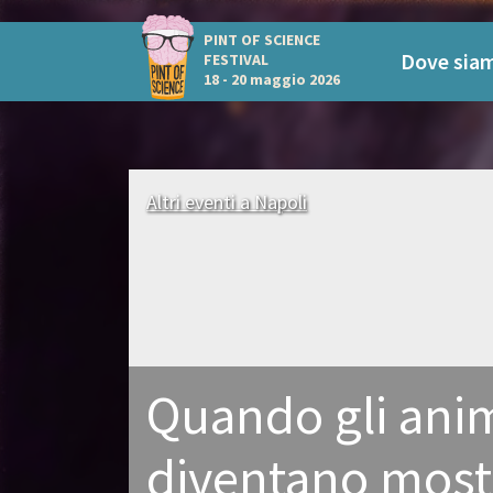
PINT OF SCIENCE
Dove sia
FESTIVAL
18 - 20 maggio 2026
Altri eventi a Napoli
Quando gli anim
diventano most