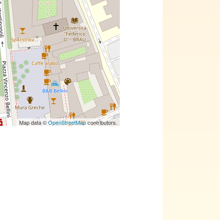
Map data ©
OpenStreetMap
contributors.
ni