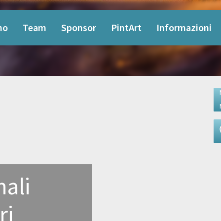
mo
Team
Sponsor
PintArt
Informazioni
ali
ri