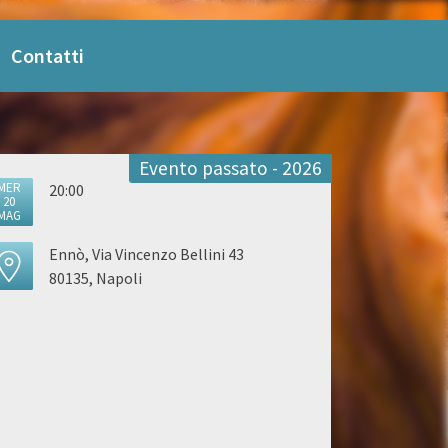
Contatti
Evento passato - 2026
MER
20:00
20
MAG
Ennò, Via Vincenzo Bellini 43
80135, Napoli