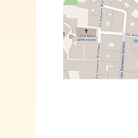
Come g
percep