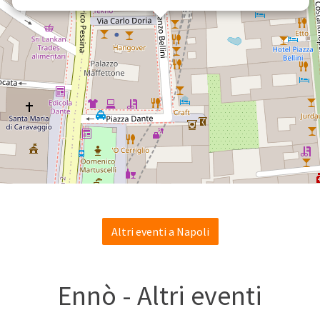
Altri eventi a Napoli
Ennò - Altri eventi
li animali marini
iscono il loro
"Gli organismi mari