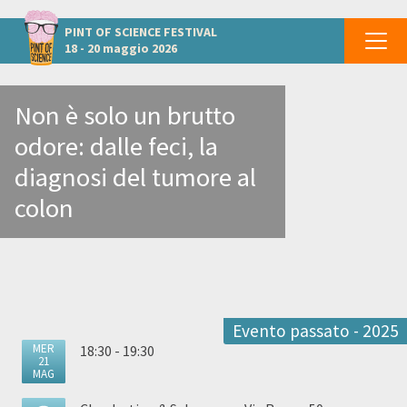
Altri eventi a Ferrara
PINT OF SCIENCE
FESTIVAL
18 - 20 maggio 2026
Non è solo un brutto
odore: dalle feci, la
diagnosi del tumore al
colon
Evento passato - 2025
MER
18:30 - 19:30
21
MAG