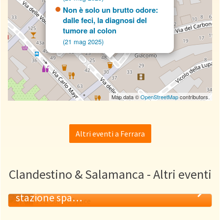
Non è solo un brutto odore:
dalle feci, la diagnosi del
tumore al colon
(21 mag 2025)
Map data ©
OpenStreetMap
contributors.
Altri eventi a Ferrara
Clandestino & Salamanca - Altri eventi
Energia Solare: il combustibile della
stazione spa…
18
Valanghe decisionali: come nella folla
MAG