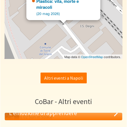
Plastica: vita, morte e
miracoli
(20 mag 2026)
Map data ©
OpenStreetMap
contributors.
Altri eventi a Napoli
CoBar - Altri eventi
L'emozione di apprendere
18
MAG