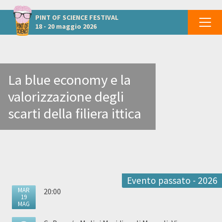
Altri eventi a Napoli
PINT OF SCIENCE
FESTIVAL
18 - 20 maggio 2026
La blue economy e la
valorizzazione degli
scarti della filiera ittica
Evento passato - 2026
MAR
20:00
19
MAG