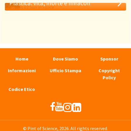
Plastica: vita, morte e miracoli
20
MAG
Home
Dove Siamo
Sponsor
Informazioni
Ufficio Stampa
Copyright
Policy
Codice Etico
© Pint of Science, 2026. All rights reserved.