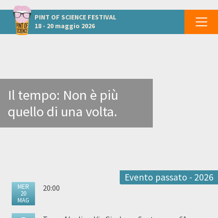
Altri eventi a Napoli
PINT OF SCIENCE
FESTIVAL
18 - 20 maggio 2026
Il tempo: Non è più
quello di una volta.
Evento passato - 2026
MER
20:00
20
MAG