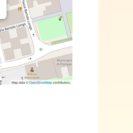
Map data ©
OpenStreetMap
contributors.