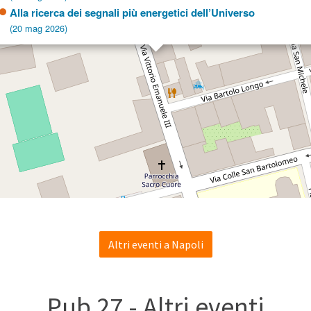
Alla ricerca dei segnali più energetici dell’Universo
(20 mag 2026)
Altri eventi a Napoli
Pub 27 - Altri eventi
cerca dei segnali
Yin e Yang della