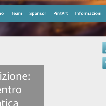
mo
Team
Sponsor
PintArt
Informazioni
izione:
entro
atica