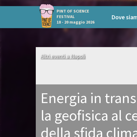
PINT OF SCIENCE
Dove sia
FESTIVAL
18 - 20 maggio 2026
Altri eventi a Napoli
Energia in trans
la geofisica al c
della sfida clim