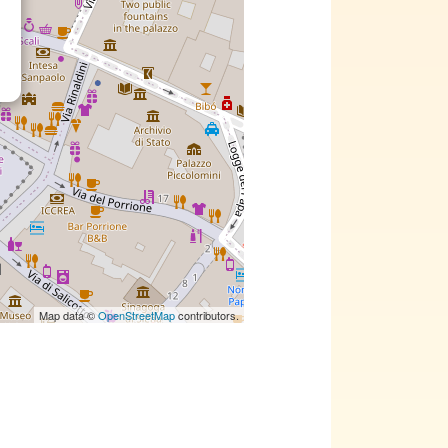
Map data ©
OpenStreetMap
contributors.