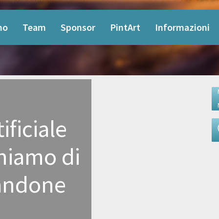
mo
Team
Sponsor
PintArt
Informazioni
ificiale
hiamo di
tandone