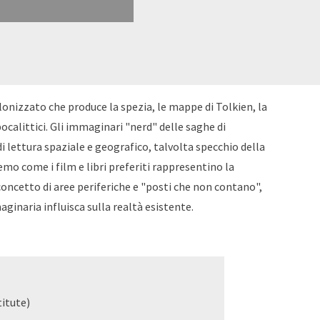
lonizzato che produce la spezia, le mappe di Tolkien, la
pocalittici. Gli immaginari "nerd" delle saghe di
 lettura spaziale e geografico, talvolta specchio della
iremo come i film e libri preferiti rappresentino la
concetto di aree periferiche e "posti che non contano",
inaria influisca sulla realtà esistente.
titute)