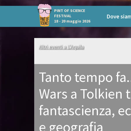
PINT OF SCIENCE
Dove sia
FESTIVAL
18 - 20 maggio 2026
Altri eventi a L'Aquila
Tanto tempo fa.
Wars a Tolkien t
fantascienza, 
e geografia