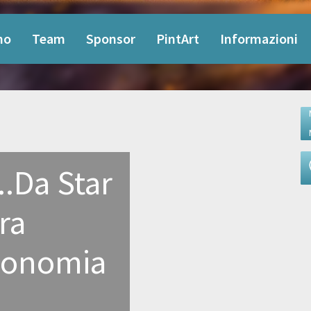
mo
Team
Sponsor
PintArt
Informazioni
..Da Star
ra
economia