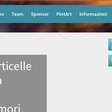
mo
Team
Sponsor
PintArt
Informazioni
rticelle
a
mori