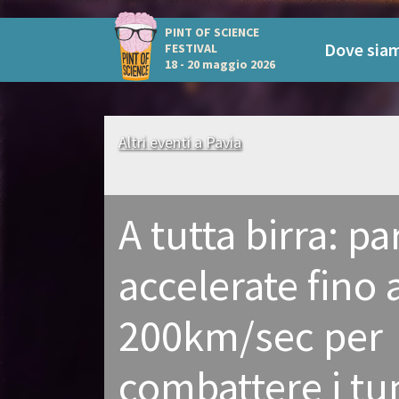
PINT OF SCIENCE
Dove sia
FESTIVAL
18 - 20 maggio 2026
Altri eventi a Pavia
A tutta birra: pa
accelerate fino 
200km/sec per
combattere i tu