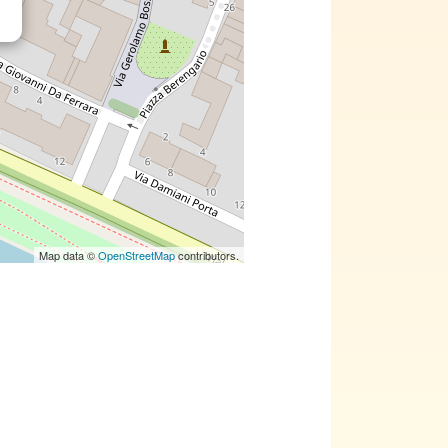
Map data ©
OpenStreetMap
contributors.
chi