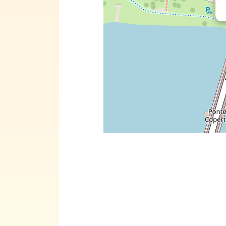
I sist