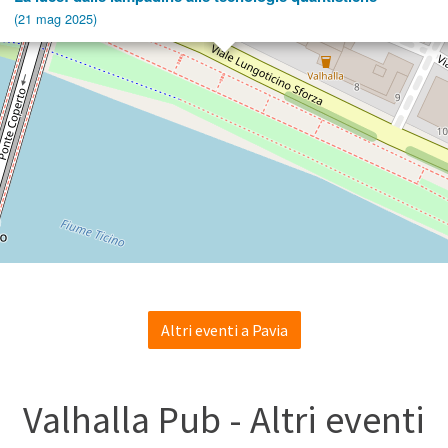
(21 mag 2025)
Altri eventi a Pavia
Valhalla Pub - Altri eventi
Dottor ChatGPT?
emi complessi sono
Diagnosi, bias e ris